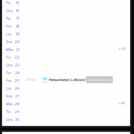
Tis
15
Ons
16
Tor
17
Fre
18
Lör
19
Sön
20
v.39
Mån
21
Tis
22
Ons
23
Tor
24
07:00
Hetaarbeten Lidbrand
SSW Lidköping
Fre
25
Lör
26
15:00
Sön
27
v.40
Mån
28
Tis
29
Ons
30