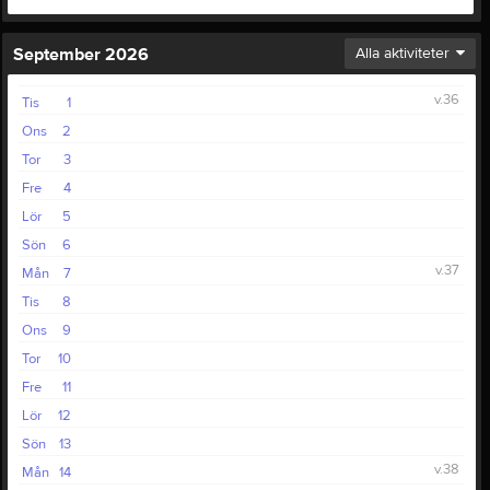
September 2026
Alla aktiviteter
v.36
Tis
1
Ons
2
Tor
3
Fre
4
Lör
5
Sön
6
v.37
Mån
7
Tis
8
Ons
9
Tor
10
Fre
11
Lör
12
Sön
13
v.38
Mån
14