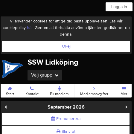
Logga in
Vi använder cookies för att ge dig bästa upplevelsen. Läs vår
cookiepolicy
här
. Genom att fortsätta använda tjänsten godkänner du
denna.
Okej
SSW Lidköping
Välj grupp
Start
Kontakt
Bli medlem
Medlemsavgifter
Mer
September 2026
Prenumerera
Skriv ut