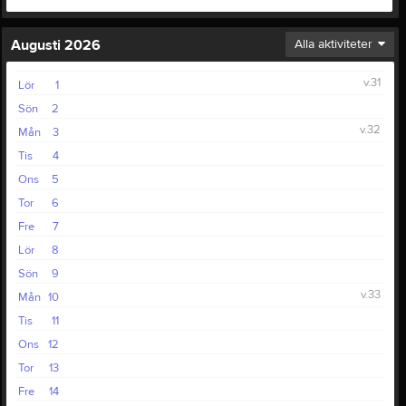
Augusti 2026
Alla aktiviteter
v.31
Lör
1
Sön
2
v.32
Mån
3
Tis
4
Ons
5
Tor
6
Fre
7
Lör
8
Sön
9
v.33
Mån
10
Tis
11
Ons
12
Tor
13
Fre
14