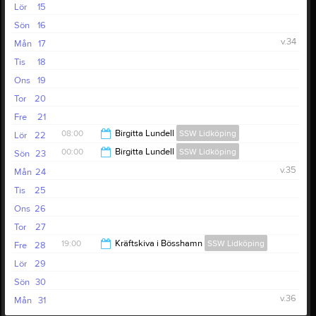
Lör
15
Sön
16
v.34
Mån
17
Tis
18
Ons
19
Tor
20
Fre
21
08:00
Birgitta Lundell
SSW Lidköping
Lör
22
00:00
Birgitta Lundell
SSW Lidköping
Sön
23
00:00
v.35
Mån
24
10:00
Tis
25
Ons
26
Tor
27
19:00
Kräftskiva i Bösshamn
SSW Lidköping
Fre
28
Lör
29
23:00
Sön
30
v.36
Mån
31