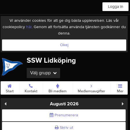
Logga in
Vi använder cookies för att ge dig bästa upplevelsen. Läs vår
cookiepolicy
här
. Genom att fortsätta använda tjänsten godkänner du
denna.
Okej
SSW Lidköping
Välj grupp
Start
Kontakt
Bli medlem
Medlemsavgifter
Mer
Augusti 2026
Prenumerera
Skriv ut