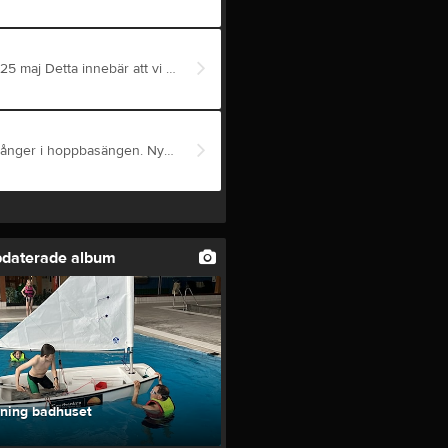
Hej alla SSW:are! Vuxna på stan vill ha sällskap av oss måndagen 25 maj Detta innebär att vi är med på nattvandring, ca 21 fram till 01-02 Det startar i deras föreningslokal, där vi får låna jackor och information om kvällen. Läs mer om deras förening här: vuxnapastan.n.nu/ För vårt engagemang får föreningen 3000kr, förutsatt att vi blir 6st deltagare För anmälan och eller mer inforamtion kontakta Maritha Apelqvist 0709694215 alt. kontakta oss på mailen info@sswlidkoping.se
Optimistjollen Puff med stormsegel kapsejsade flera gånger i hoppbasängen. Nyttig övning att tippa upp den igen.
pdaterade album
äning badhuset