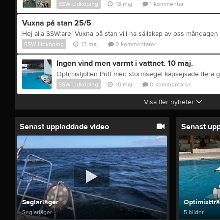
SSW Lidköping
13 maj
1
kommentar
Vuxna på stan 25/5
SSW Lidköping
13 maj
0
kommentarer
Ingen vind men varmt i vattnet. 10 maj.
SSW Lidköping
10 maj
0
kommentarer
Visa fler nyheter
Senast uppladdade video
Senast up
Seglarläger
Optimisttr
Seglarläger
5 bilder