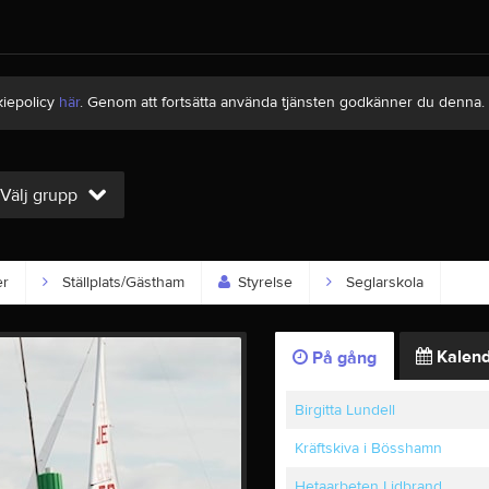
kiepolicy
här
. Genom att fortsätta använda tjänsten godkänner du denna.
Välj grupp
er
Ställplats/Gästham
Styrelse
Seglarskola
Kalend
På gång
Birgitta Lundell
Kräftskiva i Bösshamn
Hetaarbeten Lidbrand