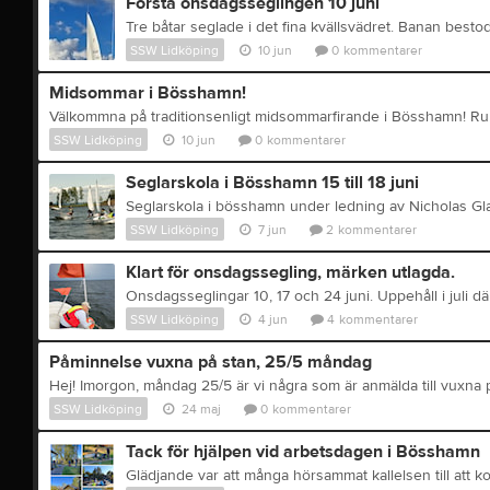
Första onsdagsseglingen 10 juni
SSW Lidköping
10 jun
0
kommentarer
Midsommar i Bösshamn!
SSW Lidköping
10 jun
0
kommentarer
Seglarskola i Bösshamn 15 till 18 juni
Seglarskola i bösshamn under ledning av Nicholas Gl
SSW Lidköping
7 jun
2
kommentarer
Klart för onsdagssegling, märken utlagda.
SSW Lidköping
4 jun
4
kommentarer
Påminnelse vuxna på stan, 25/5 måndag
SSW Lidköping
24 maj
0
kommentarer
Tack för hjälpen vid arbetsdagen i Bösshamn