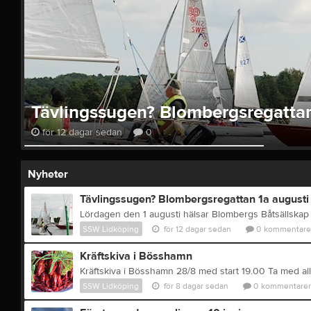
Tävlingssugen? Blombergsregattan
för 12 dagar sedan
0
Nyheter
Tävlingssugen? Blombergsregattan 1a augusti
SSW Lidköping
för 12 dagar sedan
0
kommentare
Kräftskiva i Bösshamn
SSW Lidköping
för 8 dagar sedan
0
kommentarer