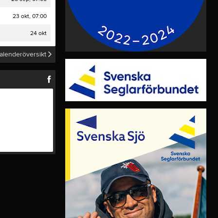
Video
23 okt, 07:00
Länkar
Dokument
24 okt
Historik
alenderöversikt
hamn
Fö
10