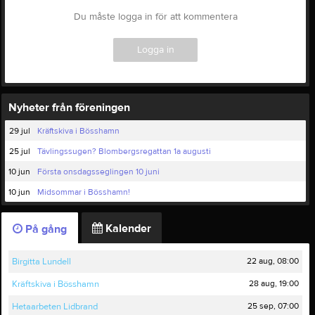
Du måste logga in för att kommentera
Logga in
Nyheter från föreningen
29 jul
Kräftskiva i Bösshamn
25 jul
Tävlingssugen? Blombergsregattan 1a augusti
10 jun
Första onsdagsseglingen 10 juni
10 jun
Midsommar i Bösshamn!
Kalender
På gång
22 aug, 08:00
Birgitta Lundell
28 aug, 19:00
Kräftskiva i Bösshamn
25 sep, 07:00
Hetaarbeten Lidbrand