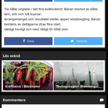
Tre båtar seglade i det fina kvällsvädret. Banan bestod av både
läns, slör och två kryssar.
Arrangemanget och resultatet sköter appen klubbsegling. Banan
bestäms av deltagarna strax före start.
Väldigt trevligt och med riktigt fin SSW vind.
Dela
Tweeta
Läs också
29 jul
25 jul
Kräftskiva i Bösshamn
Tävlingssugen? Blombergsregattan 1a augusti
Kommentera