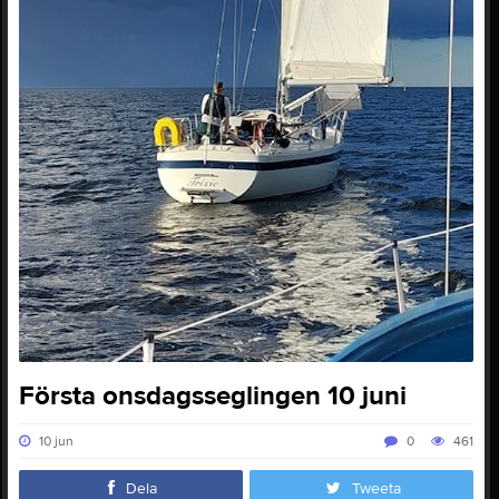
Första onsdagsseglingen 10 juni
10 jun
0
461
Dela
Tweeta