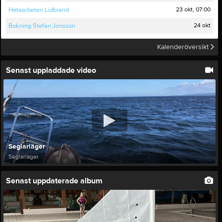
23 okt, 07:00
Hetaarbeten Lidbrand
24 okt
Bokning Stefan Jonsson
Kalenderöversikt
Senast uppladdade video
Seglarläger
Seglarläger
Senast uppdaterade album