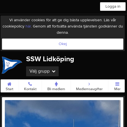
Logga in
Vi använder cookies för att ge dig bästa upplevelsen. Läs vår
cookiepolicy
här
. Genom att fortsätta använda tjänsten godkänner du
denna.
Okej
SSW Lidköping
Välj grupp
Start
Kontakt
Bli medlem
Medlemsavgifter
Mer