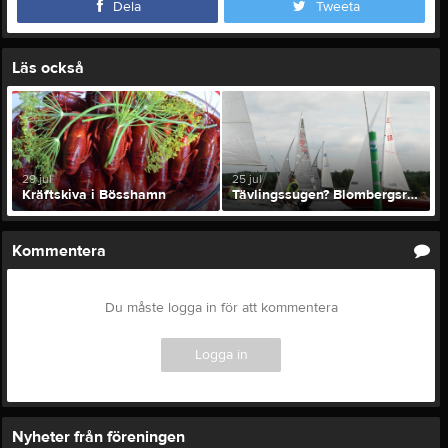
Dela
Tweeta
Läs också
29 jul
25 jul
Kräftskiva i Bösshamn
Tävlingssugen? Blombergsregattan 1a augusti
Kommentera
Du måste logga in för att kommentera
Logga in
Nyheter från föreningen