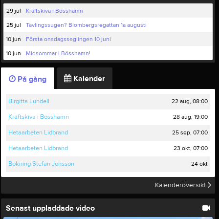
29 jul
Kräftskiva i Bösshamn
25 jul
Tävlingssugen? Blombergsregattan 1a augusti
10 jun
Första onsdagsseglingen 10 juni
10 jun
Midsommar i Bösshamn!
Kalender
På gång
22 aug, 08:00
Birgitta Lundell
28 aug, 19:00
Kräftskiva i Bösshamn
25 sep, 07:00
Hetaarbeten Lidbrand
23 okt, 07:00
Hetaarbeten Lidbrand
24 okt
Bokning Stefan Jonsson
Kalenderöversikt
Senast uppladdade video