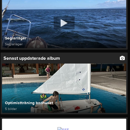
Seglarläger
Seglarläger
Senast uppdaterade album
Optimistträning badhuset
5 bilder