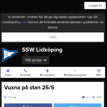
Logga in
Vi använder cookies för att ge dig bästa upplevelsen. Läs vår
cookiepolicy
här
. Genom att fortsätta använda tjänsten godkänner du
denna.
Okej
SSW Lidköping
Välj grupp
Start
Kontakt
Bli medlem
Medlemsavgifter
Mer
Vuxna på stan 25/5
13 maj
0
475