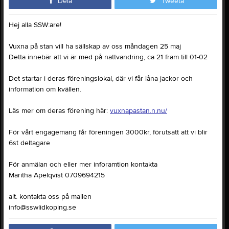
Dela
Tweeta
Hej alla SSW:are!
Vuxna på stan vill ha sällskap av oss måndagen 25 maj
Detta innebär att vi är med på nattvandring, ca 21 fram till 01-02
Det startar i deras föreningslokal, där vi får låna jackor och
information om kvällen.
Läs mer om deras förening här:
vuxnapastan.n.nu/
För vårt engagemang får föreningen 3000kr, förutsatt att vi blir
6st deltagare
För anmälan och eller mer inforamtion kontakta
Maritha Apelqvist 0709694215
alt. kontakta oss på mailen
info@sswlidkoping.se