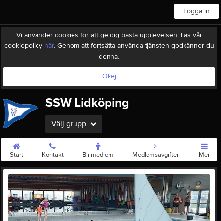
Logga in
Vi använder cookies för att ge dig bästa upplevelsen. Läs vår
cookiepolicy
här
. Genom att fortsätta använda tjänsten godkänner du
denna.
Okej
SSW Lidköping
Välj grupp
Start
Kontakt
Bli medlem
Medlemsavgifter
Mer