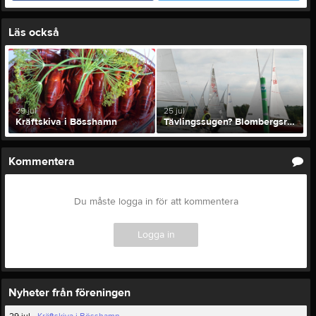
Läs också
29 jul
25 jul
Kräftskiva i Bösshamn
Tävlingssugen? Blombergsregattan 1a augusti
Kommentera
Du måste logga in för att kommentera
Logga in
Nyheter från föreningen