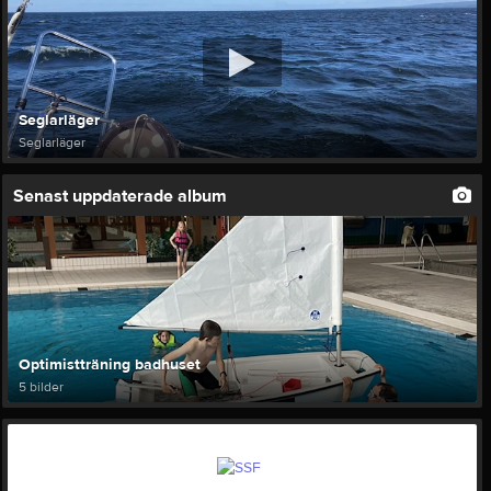
Seglarläger
Seglarläger
Senast uppdaterade album
Optimistträning badhuset
5 bilder