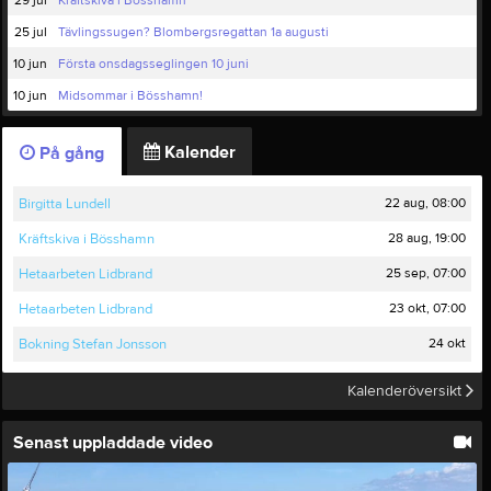
29 jul
Kräftskiva i Bösshamn
25 jul
Tävlingssugen? Blombergsregattan 1a augusti
10 jun
Första onsdagsseglingen 10 juni
10 jun
Midsommar i Bösshamn!
Kalender
På gång
22 aug, 08:00
Birgitta Lundell
28 aug, 19:00
Kräftskiva i Bösshamn
25 sep, 07:00
Hetaarbeten Lidbrand
23 okt, 07:00
Hetaarbeten Lidbrand
24 okt
Bokning Stefan Jonsson
Kalenderöversikt
Senast uppladdade video