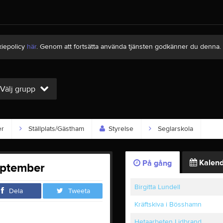
kiepolicy
här
. Genom att fortsätta använda tjänsten godkänner du denna.
Välj grupp
er
Ställplats/Gästham
Styrelse
Seglarskola
Kalend
På gång
eptember
Birgitta Lundell
Dela
Tweeta
Kräftskiva i Bösshamn
Hetaarbeten Lidbrand