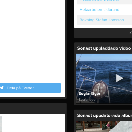
Hetaarbeten Lidbrand
Bokning Stefan Jonsson
K
Senast uppladdade video
Dela på Twitter
Seglarläger
Seglarläger
Senast uppdaterade alb