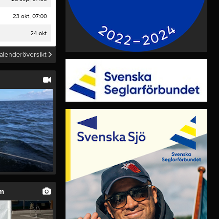
Video
23 okt, 07:00
Länkar
Dokument
24 okt
Historik
alenderöversikt
um