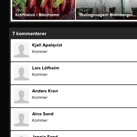
29 jul
25 jul
Kräftskiva i Bösshamn
Tävlingssugen? Blombergsregattan 1a augusti
7
kommentarer
Kjell Apelqvist
Kommer
Lars Löfholm
Kommer
Anders Kron
Kommer
Aina Sand
Kommer
Jennie Sand