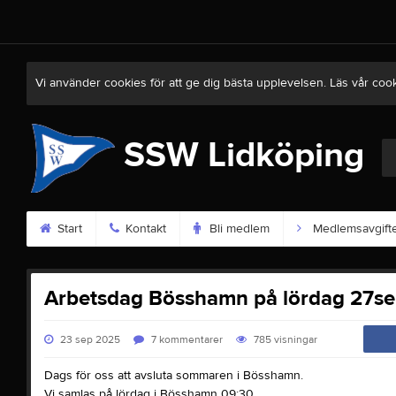
Vi använder cookies för att ge dig bästa upplevelsen. Läs vår coo
SSW Lidköping
Start
Kontakt
Bli medlem
Medlemsavgift
Arbetsdag Bösshamn på lördag 27s
23 sep 2025
7
kommentarer
785
visningar
Dags för oss att avsluta sommaren i Bösshamn.
Vi samlas på lördag i Bösshamn 09:30