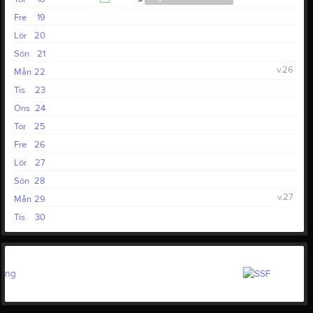
23:00
Fre
19
16:00
Lör
20
Sön
21
v.26
Mån
22
Tis
23
Ons
24
Tor
25
Fre
26
Lör
27
Sön
28
v.27
Mån
29
Tis
30