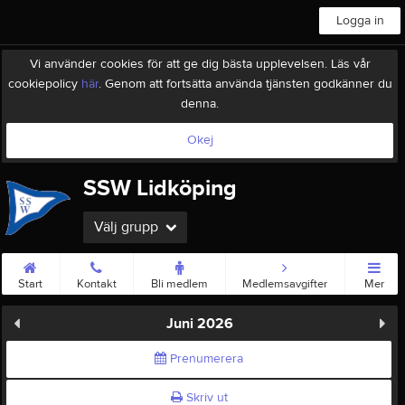
Logga in
Vi använder cookies för att ge dig bästa upplevelsen. Läs vår
cookiepolicy
här
. Genom att fortsätta använda tjänsten godkänner du
denna.
Okej
SSW Lidköping
Välj grupp
Start
Kontakt
Bli medlem
Medlemsavgifter
Mer
Juni 2026
Prenumerera
Skriv ut