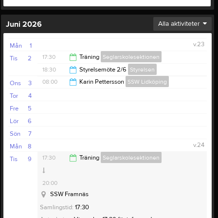
Juni 2026
Alla aktiviteter
v.23
Mån
1
17:30
Träning
Seglarskolesektionen
Tis
2
18:30
Styrelsemöte 2/6
Styrelsen
20:00
08:00
Karin Pettersson
SSW Lidköping
Ons
3
20:30
Tor
4
21:00
Fre
5
Lör
6
Sön
7
v.24
Mån
8
17:30
Träning
Seglarskolesektionen
Tis
9
20:00
SSW Framnäs
Samlingstid:
17:30