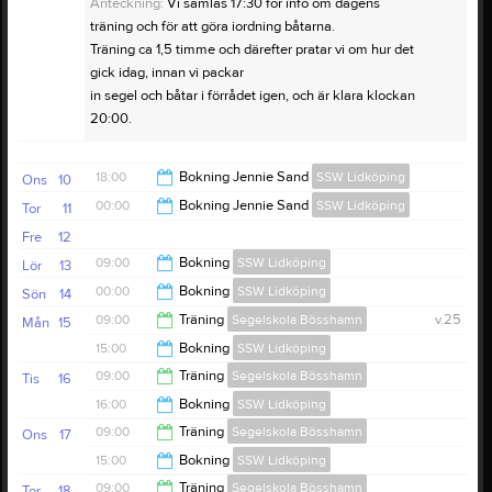
Anteckning:
Vi samlas 17:30 för info om dagens
träning och för att göra iordning båtarna.
Träning ca 1,5 timme och därefter pratar vi om hur det
gick idag, innan vi packar
in segel och båtar i förrådet igen, och är klara klockan
20:00.
18:00
Bokning Jennie Sand
SSW Lidköping
Ons
10
00:00
Bokning Jennie Sand
SSW Lidköping
Tor
11
00:00
Fre
12
02:00
09:00
Bokning
SSW Lidköping
Lör
13
00:00
Bokning
SSW Lidköping
Sön
14
00:00
09:00
Träning
Segelskola Bösshamn
v.25
Mån
15
09:00
15:00
Bokning
SSW Lidköping
16:00
09:00
Träning
Segelskola Bösshamn
Tis
16
23:00
16:00
Bokning
SSW Lidköping
16:00
09:00
Träning
Segelskola Bösshamn
Ons
17
23:00
15:00
Bokning
SSW Lidköping
16:00
09:00
Träning
Segelskola Bösshamn
Tor
18