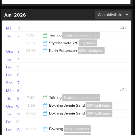
Juni 2026
Alla aktiviteter
v.23
Mån
1
17:30
Träning
Seglarskolesektionen
Tis
2
18:30
Styrelsemöte 2/6
Styrelsen
20:00
08:00
Karin Pettersson
SSW Lidköping
Ons
3
20:30
Tor
4
21:00
Fre
5
Lör
6
Sön
7
v.24
Mån
8
17:30
Träning
Seglarskolesektionen
Tis
9
18:00
Bokning Jennie Sand
SSW Lidköping
Ons
10
20:00
00:00
Bokning Jennie Sand
SSW Lidköping
Tor
11
00:00
Fre
12
02:00
09:00
Bokning
SSW Lidköping
Lör
13