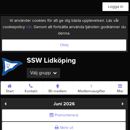
Logga in
Vi använder cookies för att ge dig bästa upplevelsen. Läs vår
cookiepolicy
här
. Genom att fortsätta använda tjänsten godkänner du
denna.
Okej
SSW Lidköping
Välj grupp
Start
Kontakt
Bli medlem
Medlemsavgifter
Mer
Juni 2026
Prenumerera
Skriv ut