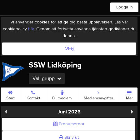
Logga in
Vi använder cookies för att ge dig bästa upplevelsen. Läs vår
cookiepolicy
här
. Genom att fortsätta använda tjänsten godkänner du
denna.
Okej
SSW Lidköping
Välj grupp
Start
Kontakt
Bli medlem
Medlemsavgifter
Mer
Juni 2026
Prenumerera
Skriv ut