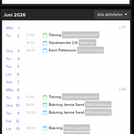
Juni 2026
Alla aktiviteter
v.23
Mån
1
17:30
Träning
Seglarskolesektionen
Tis
2
18:30
Styrelsemöte 2/6
Styrelsen
20:00
08:00
Karin Pettersson
SSW Lidköping
Ons
3
20:30
Tor
4
21:00
Fre
5
Lör
6
Sön
7
v.24
Mån
8
17:30
Träning
Seglarskolesektionen
Tis
9
18:00
Bokning Jennie Sand
SSW Lidköping
Ons
10
20:00
00:00
Bokning Jennie Sand
SSW Lidköping
Tor
11
00:00
Fre
12
02:00
09:00
Bokning
SSW Lidköping
Lör
13