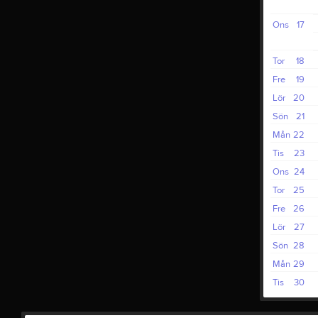
Ons
17
Tor
18
Fre
19
Lör
20
Sön
21
Mån
22
Tis
23
Ons
24
Tor
25
Fre
26
Lör
27
Sön
28
Mån
29
Tis
30