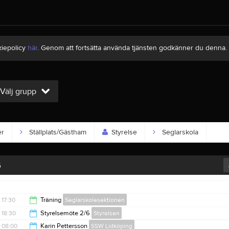
kiepolicy
här
. Genom att fortsätta använda tjänsten godkänner du denna.
Välj grupp
er
Ställplats/Gästham
Styrelse
Seglarskola
6
17:30
Träning
Seglarskolesektionen
18:30
Styrelsemöte 2/6
Styrelsen
20:00
08:00
Karin Pettersson
SSW Lidköping