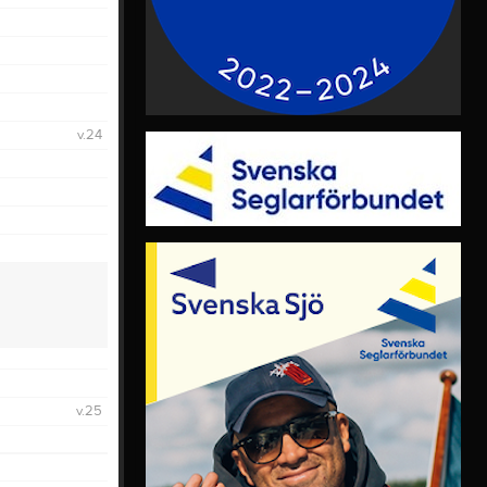
Video
Länkar
Dokument
Historik
v.24
v.25