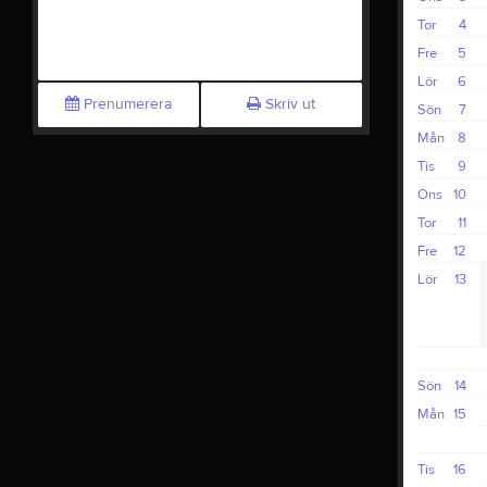
Tor
4
Fre
5
Lör
6
Prenumerera
Skriv ut
Sön
7
Mån
8
Tis
9
Ons
10
Tor
11
Fre
12
Lör
13
Sön
14
Mån
15
Tis
16