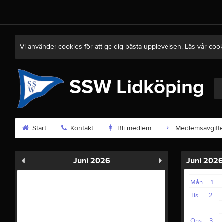
Vi använder cookies för att ge dig bästa upplevelsen. Läs vår coo
SSW Lidköping
Start
Kontakt
Bli medlem
Medlemsavgift
Juni 2026
Juni 202
Mån
1
Tis
2
Ons
3