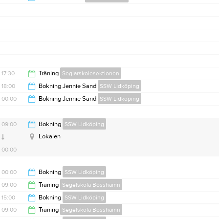
20:30
21:00
17:30
Träning
Seglarskolesektionen
18:00
Bokning Jennie Sand
SSW Lidköping
20:00
00:00
Bokning Jennie Sand
SSW Lidköping
00:00
02:00
09:00
Bokning
SSW Lidköping
Lokalen
00:00
00:00
Bokning
SSW Lidköping
09:00
Träning
Segelskola Bösshamn
09:00
15:00
Bokning
SSW Lidköping
16:00
09:00
Träning
Segelskola Bösshamn