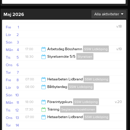
Maj 2026
Alla aktiviteter
v.18
Fre
1
Lör
2
Sön
3
17:00
Arbetsdag Bösshamn
SSW Lidköping
v.19
Mån
4
18:30
Styrelsemöte 5/5
Styrelsen
Tis
5
21:00
Ons
6
20:30
Tor
7
07:00
Hetaarbeten Lidbrand
SSW Lidköping
Fre
8
08:00
Båtbytardag
SSW Lidköping
Lör
9
15:00
Sön
10
20:00
18:00
Förarintygskurs
SSW Lidköping
v.20
Mån
11
17:30
Träning
Seglarskolesektionen
Tis
12
20:30
07:00
Hetaarbeten Lidbrand
SSW Lidköping
Ons
13
20:00
Tor
14