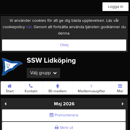
Logga in
Vi använder cookies för att ge dig bästa upplevelsen. Läs vår
cookiepolicy
här
. Genom att fortsätta använda tjänsten godkänner du
denna.
Okej
SSW Lidköping
Välj grupp
Start
Kontakt
Bli medlem
Medlemsavgifter
Mer
Maj 2026
Prenumerera
Skriv ut