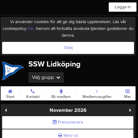
Logga in
Vi använder cookies för att ge dig bästa upplevelsen. Läs vår
cookiepolicy
här
. Genom att fortsätta använda tjänsten godkänner du
denna.
Okej
SSW Lidköping
Välj grupp
Start
Kontakt
Bli medlem
Medlemsavgifter
Mer
November 2026
Prenumerera
Skriv ut