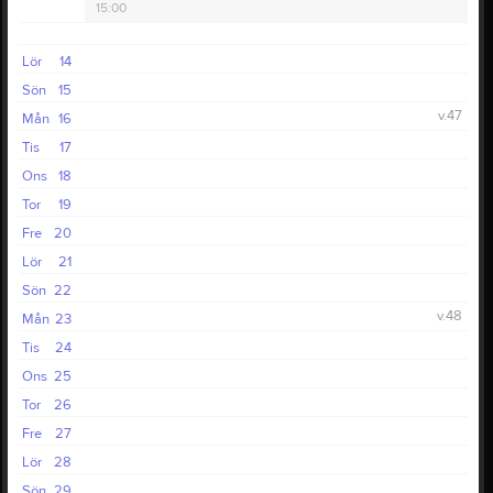
15:00
Lör
14
Sön
15
v.47
Mån
16
Tis
17
Ons
18
Tor
19
Fre
20
Lör
21
Sön
22
v.48
Mån
23
Tis
24
Ons
25
Tor
26
Fre
27
Lör
28
Sön
29