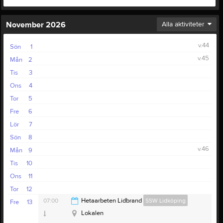
November 2026
Alla aktiviteter
v.44
Sön
1
v.45
Mån
2
Tis
3
Ons
4
Tor
5
Fre
6
Lör
7
Sön
8
v.46
Mån
9
Tis
10
Ons
11
Tor
12
07:00
Hetaarbeten Lidbrand
SSW Lidköping
Fre
13
Lokalen